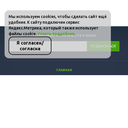
Мы используем cookies, чтобы сделать сайт ещё
удобнее. К сайту подключен сервис
Яндекс.Метрика, который также использует
файлы cookie.
Узнать подробнее
.
Подписывайтесь на новости и акции:
Я согласен/
согласна
ГЛАВНАЯ
КАТАЛОГ
ФОТО
ВИДЕО
СТАТЬИ
КОНТАКТЫ
ПОЛИТИКА КОНФИДЕНЦИАЛЬНОСТИ И ЗАЩИТЫ ИНФОРМАЦИИ
+7 (800) 511-36-07