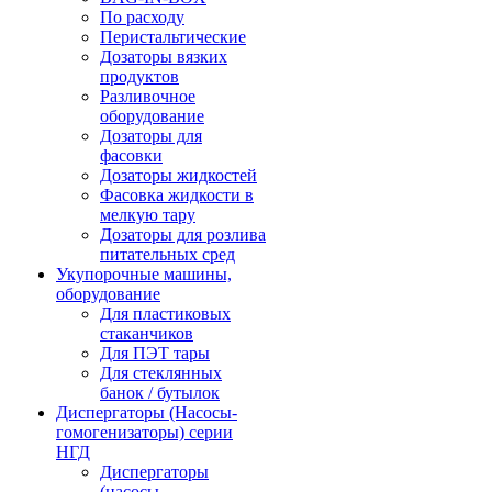
По расходу
Перистальтические
Дозаторы вязких
продуктов
Разливочное
оборудование
Дозаторы для
фасовки
Дозаторы жидкостей
Фасовка жидкости в
мелкую тару
Дозаторы для розлива
питательных сред
Укупорочные машины,
оборудование
Для пластиковых
стаканчиков
Для ПЭТ тары
Для стеклянных
банок / бутылок
Диспергаторы (Насосы-
гомогенизаторы) серии
НГД
Диспергаторы
(насосы-