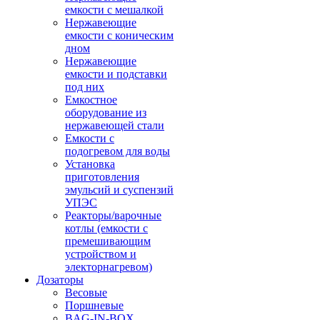
емкости с мешалкой
Нержавеющие
емкости с коническим
дном
Нержавеющие
емкости и подставки
под них
Емкостное
оборудование из
нержавеющей стали
Емкости с
подогревом для воды
Установка
приготовления
эмульсий и суспензий
УПЭС
Реакторы/варочные
котлы (емкости с
премешивающим
устройством и
электорнагревом)
Дозаторы
Весовые
Поршневые
BAG-IN-BOX