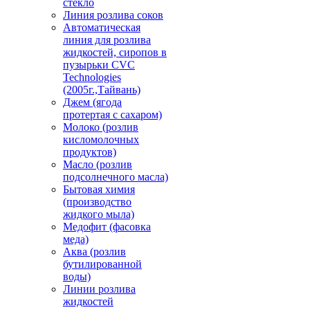
стекло
Линия розлива соков
Автоматическая
линия для розлива
жидкостей, сиропов в
пузырьки CVC
Technologies
(2005г.,Тайвань)
Джем (ягода
протертая с сахаром)
Молоко (розлив
кисломолочных
продуктов)
Масло (розлив
подсолнечного масла)
Бытовая химия
(производство
жидкого мыла)
Медофит (фасовка
меда)
Аква (розлив
бутилированной
воды)
Линии розлива
жидкостей