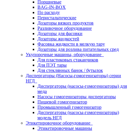
Поршневые
BAG-IN-BOX
По расходу
Перистальтические
Дозаторы вязких продуктов
Разливочное оборудование
Дозаторы для фасовки
Дозаторы жидкостей
Фасовка жидкости в мелкую тару
Дозаторы для розлива питательных сред
Укупорочные машины, оборудование
Для пластиковых стаканчиков
Для ПЭТ тары
Для стеклянных банок / бутылок
Диспергаторы (Насосы-гомогенизаторы) серии
НГД
Диспергаторы (насосы-гомогенизаторы) для
меда
Насосы гомогенизаторы диспергаторы
Пищевой гомогенизатор
Промышленный гомогенизатор
Диспергаторы (насосы-гомогенизаторы)
модель НГД
Этикетировочное оборудование
Этикетировочные машины