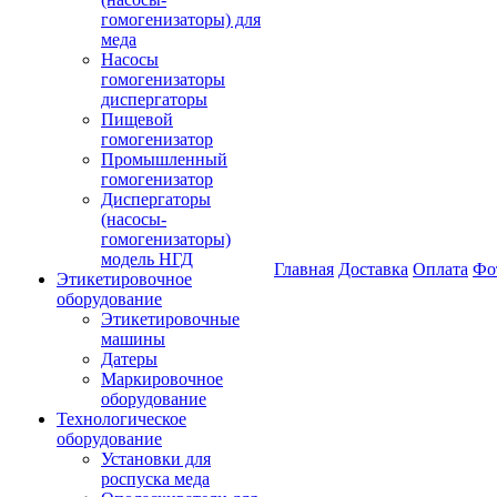
гомогенизаторы) для
меда
Насосы
гомогенизаторы
диспергаторы
Пищевой
гомогенизатор
Промышленный
гомогенизатор
Диспергаторы
(насосы-
гомогенизаторы)
модель НГД
Главная
Доставка
Оплата
Фо
Этикетировочное
оборудование
Этикетировочные
машины
Датеры
Маркировочное
оборудование
Технологическое
оборудование
Установки для
роспуска меда