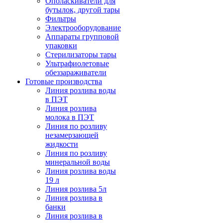
Ополаскиватели для
бутылок, другой тары
Фильтры
Электрооборудование
Аппараты групповой
упаковки
Стерилизаторы тары
Ультрафиолетовые
обеззараживатели
Готовые производства
Линия розлива воды
в ПЭТ
Линия розлива
молока в ПЭТ
Линия по розливу
незамерзающей
жидкости
Линия по розливу
минеральной воды
Линия розлива воды
19 л
Линия розлива 5л
Линия розлива в
банки
Линия розлива в