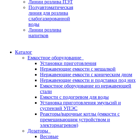
Линии розлива ПЭТ
Полуавтоматическая
линия для розлива
слабогазированной
воды
Линии розлива
напитков
Каталог
Емкостное оборудование
Установки приготовления
Нержавеющие емкости с мешалкой
Нержавеющие емкости с коническим дном
Нержавеющие емкости и подставки под них
Емкостное оборудование из нержавеющей
стали
Емкости с подогревом для воды
Установка приготовления эмульсий и
суспензий УПЭС
Реакторы/варочные котлы (емкости с
премешивающим устройством и
электорнагревом)
Дозаторы
Весовые