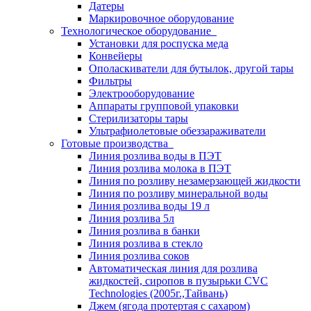
Датеры
Маркировочное оборудование
Технологическое оборудование
Установки для роспуска меда
Конвейеры
Ополаскиватели для бутылок, другой тары
Фильтры
Электрооборудование
Аппараты групповой упаковки
Стерилизаторы тары
Ультрафиолетовые обеззараживатели
Готовые производства
Линия розлива воды в ПЭТ
Линия розлива молока в ПЭТ
Линия по розливу незамерзающей жидкости
Линия по розливу минеральной воды
Линия розлива воды 19 л
Линия розлива 5л
Линия розлива в банки
Линия розлива в стекло
Линия розлива соков
Автоматическая линия для розлива
жидкостей, сиропов в пузырьки CVC
Technologies (2005г.,Тайвань)
Джем (ягода протертая с сахаром)