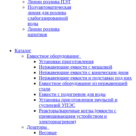
Линии розлива ПЭТ
Полуавтоматическая
линия для розлива
слабогазированной
воды
Линии розлива
напитков
Каталог
Емкостное оборудование
Установки приготовления
Нержавеющие емкости с мешалкой
Нержавеющие емкости с коническим дном
Нержавеющие емкости и подставки под них
Емкостное оборудование из нержавеющей
стали
Емкости с подогревом для воды
Установка приготовления эмульсий и
суспензий УПЭС
Реакторы/варочные котлы (емкости с
премешивающим устройством и
электорнагревом)
Дозаторы
Весовые