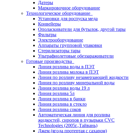
Датеры
Маркировочное оборудование
Технологическое оборудование
Установки для роспуска меда
Конвейеры
Ополаскиватели для бутылок, другой тары
Фильтры
Электрооборудование
Аппараты групповой упаковки
Стерилизаторы тары
Ультрафиолетовые обеззараживатели
Готовые производства
Линия розлива воды в ПЭТ
Линия розлива молока в ПЭТ
Линия по розливу незамерзающей жидкости
Линия по розливу минеральной воды
Линия розлива воды 19 л
Линия розлива 5л
Линия розлива в банки
Линия розлива в стекло
Линия розлива соков
Автоматическая линия для розлива
жидкостей, сиропов в пузырьки CVC
Technologies (2005г.,Тайвань)
Джем (ягода протертая с сахаром)