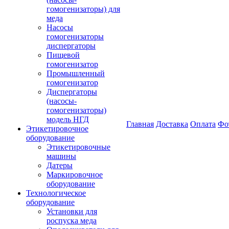
гомогенизаторы) для
меда
Насосы
гомогенизаторы
диспергаторы
Пищевой
гомогенизатор
Промышленный
гомогенизатор
Диспергаторы
(насосы-
гомогенизаторы)
модель НГД
Главная
Доставка
Оплата
Фо
Этикетировочное
оборудование
Этикетировочные
машины
Датеры
Маркировочное
оборудование
Технологическое
оборудование
Установки для
роспуска меда