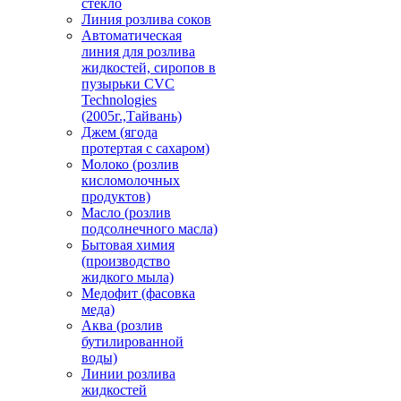
стекло
Линия розлива соков
Автоматическая
линия для розлива
жидкостей, сиропов в
пузырьки CVC
Technologies
(2005г.,Тайвань)
Джем (ягода
протертая с сахаром)
Молоко (розлив
кисломолочных
продуктов)
Масло (розлив
подсолнечного масла)
Бытовая химия
(производство
жидкого мыла)
Медофит (фасовка
меда)
Аква (розлив
бутилированной
воды)
Линии розлива
жидкостей