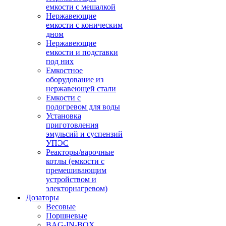
емкости с мешалкой
Нержавеющие
емкости с коническим
дном
Нержавеющие
емкости и подставки
под них
Емкостное
оборудование из
нержавеющей стали
Емкости с
подогревом для воды
Установка
приготовления
эмульсий и суспензий
УПЭС
Реакторы/варочные
котлы (емкости с
премешивающим
устройством и
электорнагревом)
Дозаторы
Весовые
Поршневые
BAG-IN-BOX