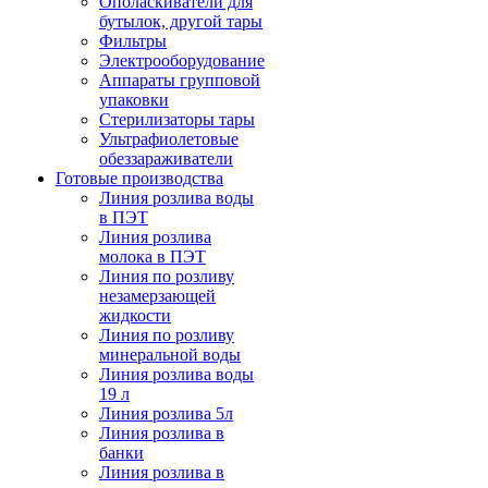
Ополаскиватели для
бутылок, другой тары
Фильтры
Электрооборудование
Аппараты групповой
упаковки
Стерилизаторы тары
Ультрафиолетовые
обеззараживатели
Готовые производства
Линия розлива воды
в ПЭТ
Линия розлива
молока в ПЭТ
Линия по розливу
незамерзающей
жидкости
Линия по розливу
минеральной воды
Линия розлива воды
19 л
Линия розлива 5л
Линия розлива в
банки
Линия розлива в