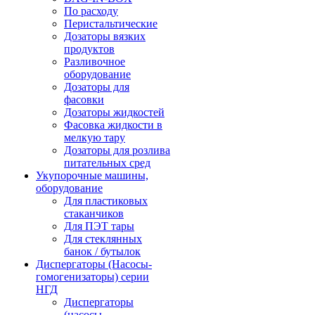
По расходу
Перистальтические
Дозаторы вязких
продуктов
Разливочное
оборудование
Дозаторы для
фасовки
Дозаторы жидкостей
Фасовка жидкости в
мелкую тару
Дозаторы для розлива
питательных сред
Укупорочные машины,
оборудование
Для пластиковых
стаканчиков
Для ПЭТ тары
Для стеклянных
банок / бутылок
Диспергаторы (Насосы-
гомогенизаторы) серии
НГД
Диспергаторы
(насосы-