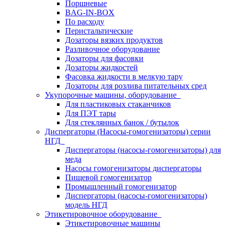
Поршневые
BAG-IN-BOX
По расходу
Перистальтические
Дозаторы вязких продуктов
Разливочное оборудование
Дозаторы для фасовки
Дозаторы жидкостей
Фасовка жидкости в мелкую тару
Дозаторы для розлива питательных сред
Укупорочные машины, оборудование
Для пластиковых стаканчиков
Для ПЭТ тары
Для стеклянных банок / бутылок
Диспергаторы (Насосы-гомогенизаторы) серии
НГД
Диспергаторы (насосы-гомогенизаторы) для
меда
Насосы гомогенизаторы диспергаторы
Пищевой гомогенизатор
Промышленный гомогенизатор
Диспергаторы (насосы-гомогенизаторы)
модель НГД
Этикетировочное оборудование
Этикетировочные машины