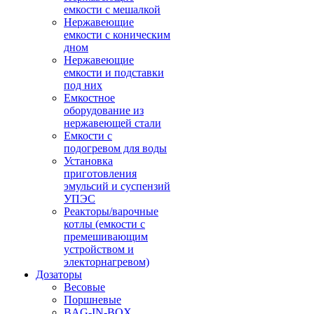
емкости с мешалкой
Нержавеющие
емкости с коническим
дном
Нержавеющие
емкости и подставки
под них
Емкостное
оборудование из
нержавеющей стали
Емкости с
подогревом для воды
Установка
приготовления
эмульсий и суспензий
УПЭС
Реакторы/варочные
котлы (емкости с
премешивающим
устройством и
электорнагревом)
Дозаторы
Весовые
Поршневые
BAG-IN-BOX