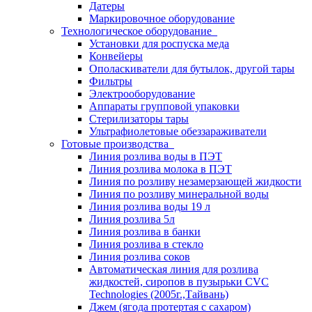
Датеры
Маркировочное оборудование
Технологическое оборудование
Установки для роспуска меда
Конвейеры
Ополаскиватели для бутылок, другой тары
Фильтры
Электрооборудование
Аппараты групповой упаковки
Стерилизаторы тары
Ультрафиолетовые обеззараживатели
Готовые производства
Линия розлива воды в ПЭТ
Линия розлива молока в ПЭТ
Линия по розливу незамерзающей жидкости
Линия по розливу минеральной воды
Линия розлива воды 19 л
Линия розлива 5л
Линия розлива в банки
Линия розлива в стекло
Линия розлива соков
Автоматическая линия для розлива
жидкостей, сиропов в пузырьки CVC
Technologies (2005г.,Тайвань)
Джем (ягода протертая с сахаром)