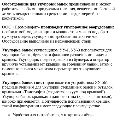
Оборудование для укупорки банок
предназначено и может
работать с любыми продуктами питания, веществами бытовой
химии, лекарственными средствами, парфюмерией и
косметикой.
ООО «Промбиофит»
производит укупорочное оборудование
необходимой модификации и мощности и можно подобрать
нужную модель укупорки по требованию заказчиков.
Оборудование выполнено из нержавеющей стали.
Укупорка банок
укупорщиком УУ-1, УУ-3 используется для
укупорки банок, бутылок и флаконов различными видами
крышек. Укупорщик подает крышки из бункера, а оператор
вручную устанавливает крышки на горловину банки, затем с
помощью рычага механизма перемещения закручивает
крышки.
Укупорка банок твист
производится устройством УУ-5М,
предназначенным для укупорки стеклянных банок и бутылок
крышками «Твист-офф» (создается вакуум под крышкой).
Укупорка банок крышками данного типа (крышка винтовая),
широко применяется. Популярность использования крышек
такой конфигурации имеет следующие преимущества:
Удобство для потребителя, т.к. крышки лёгко