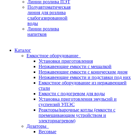
Линии розлива ПЭТ
Полуавтоматическая
линия для розлива
слабогазированной
воды
Линии розлива
напитков
Каталог
Емкостное оборудование
Установки приготовления
Нержавеющие емкости с мешалкой
Нержавеющие емкости с коническим дном
Нержавеющие емкости и подставки под них
Емкостное оборудование из нержавеющей
стали
Емкости с подогревом для воды
Установка приготовления эмульсий и
суспензий УПЭС
Реакторы/варочные котлы (емкости с
премешивающим устройством и
электорнагревом)
Дозаторы
Весовые