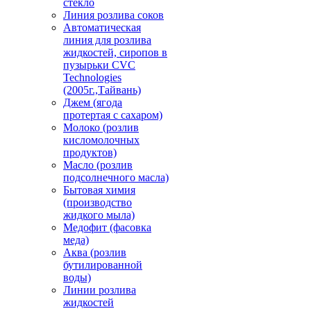
стекло
Линия розлива соков
Автоматическая
линия для розлива
жидкостей, сиропов в
пузырьки CVC
Technologies
(2005г.,Тайвань)
Джем (ягода
протертая с сахаром)
Молоко (розлив
кисломолочных
продуктов)
Масло (розлив
подсолнечного масла)
Бытовая химия
(производство
жидкого мыла)
Медофит (фасовка
меда)
Аква (розлив
бутилированной
воды)
Линии розлива
жидкостей