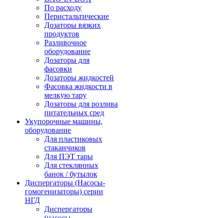
По расходу
Перистальтические
Дозаторы вязких
продуктов
Разливочное
оборудование
Дозаторы для
фасовки
Дозаторы жидкостей
Фасовка жидкости в
мелкую тару
Дозаторы для розлива
питательных сред
Укупорочные машины,
оборудование
Для пластиковых
стаканчиков
Для ПЭТ тары
Для стеклянных
банок / бутылок
Диспергаторы (Насосы-
гомогенизаторы) серии
НГД
Диспергаторы
(насосы-