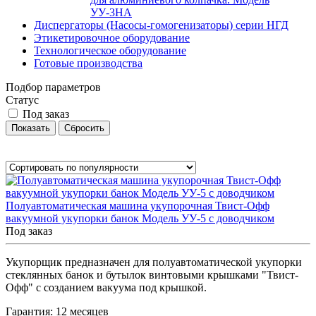
УУ-3НА
Диспергаторы (Насосы-гомогенизаторы) серии НГД
Этикетировочное оборудование
Технологическое оборудование
Готовые производства
Подбор параметров
Статус
Под заказ
Полуавтоматическая машина укупорочная Твист-Офф
вакуумной укупорки банок Модель УУ-5 с доводчиком
Под заказ
Укупорщик предназначен для полуавтоматической укупорки
стеклянных банок и бутылок винтовыми крышками "Твист-
Офф" с созданием вакуума под крышкой.
Гарантия: 12 месяцев