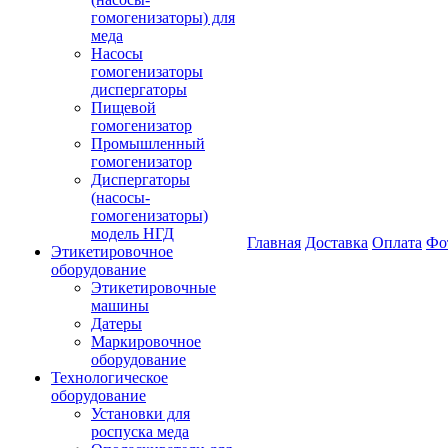
гомогенизаторы) для
меда
Насосы
гомогенизаторы
диспергаторы
Пищевой
гомогенизатор
Промышленный
гомогенизатор
Диспергаторы
(насосы-
гомогенизаторы)
модель НГД
Главная
Доставка
Оплата
Фо
Этикетировочное
оборудование
Этикетировочные
машины
Датеры
Маркировочное
оборудование
Технологическое
оборудование
Установки для
роспуска меда