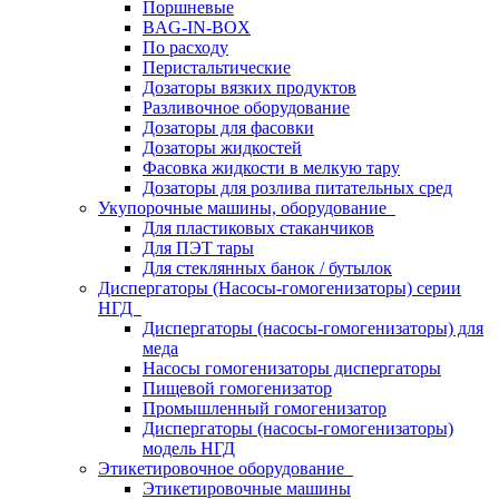
Поршневые
BAG-IN-BOX
По расходу
Перистальтические
Дозаторы вязких продуктов
Разливочное оборудование
Дозаторы для фасовки
Дозаторы жидкостей
Фасовка жидкости в мелкую тару
Дозаторы для розлива питательных сред
Укупорочные машины, оборудование
Для пластиковых стаканчиков
Для ПЭТ тары
Для стеклянных банок / бутылок
Диспергаторы (Насосы-гомогенизаторы) серии
НГД
Диспергаторы (насосы-гомогенизаторы) для
меда
Насосы гомогенизаторы диспергаторы
Пищевой гомогенизатор
Промышленный гомогенизатор
Диспергаторы (насосы-гомогенизаторы)
модель НГД
Этикетировочное оборудование
Этикетировочные машины