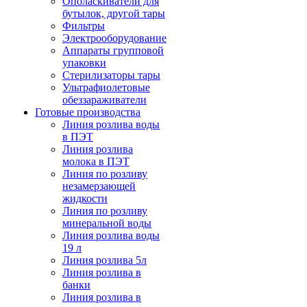
Ополаскиватели для
бутылок, другой тары
Фильтры
Электрооборудование
Аппараты групповой
упаковки
Стерилизаторы тары
Ультрафиолетовые
обеззараживатели
Готовые производства
Линия розлива воды
в ПЭТ
Линия розлива
молока в ПЭТ
Линия по розливу
незамерзающей
жидкости
Линия по розливу
минеральной воды
Линия розлива воды
19 л
Линия розлива 5л
Линия розлива в
банки
Линия розлива в