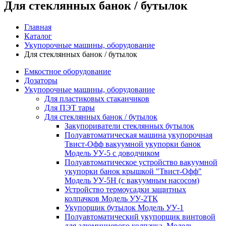
Для стеклянных банок / бутылок
Главная
Каталог
Укупорочные машины, оборудование
Для стеклянных банок / бутылок
Емкостное оборудование
Дозаторы
Укупорочные машины, оборудование
Для пластиковых стаканчиков
Для ПЭТ тары
Для стеклянных банок / бутылок
Закупориватели стеклянных бутылок
Полуавтоматическая машина укупорочная
Твист-Офф вакуумной укупорки банок
Модель УУ-5 с доводчиком
Полуавтоматическое устройство вакуумной
укупорки банок крышкой "Твист-Офф"
Модель УУ-5Н (с вакуумным насосом)
Устройство термоусадки защитных
колпачков Модель УУ-2ТК
Укупорщик бутылок Модель УУ-1
Полуавтоматический укупорщик винтовой
для алюминиевого колпачка. Модель