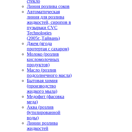
стекло
Линия розлива соков
Автоматическая
линия для розлива
жидкостей, сиропов в
пузырьки CVC
Technologies
(2005г.,Тайвань)
Джем (ягода
протертая с сахаром)
Молоко (розлив
кисломолочных
продуктов)
Масло (розлив
подсолнечного масла)
Бытовая химия
(производство
жидкого мыла)
Медофит (фасовка
меда)
Аква (розлив
бутилированной
воды)
Линии розлива
жидкостей