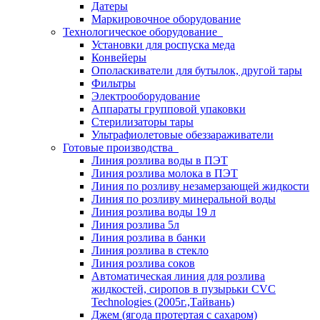
Датеры
Маркировочное оборудование
Технологическое оборудование
Установки для роспуска меда
Конвейеры
Ополаскиватели для бутылок, другой тары
Фильтры
Электрооборудование
Аппараты групповой упаковки
Стерилизаторы тары
Ультрафиолетовые обеззараживатели
Готовые производства
Линия розлива воды в ПЭТ
Линия розлива молока в ПЭТ
Линия по розливу незамерзающей жидкости
Линия по розливу минеральной воды
Линия розлива воды 19 л
Линия розлива 5л
Линия розлива в банки
Линия розлива в стекло
Линия розлива соков
Автоматическая линия для розлива
жидкостей, сиропов в пузырьки CVC
Technologies (2005г.,Тайвань)
Джем (ягода протертая с сахаром)