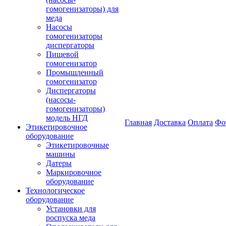
гомогенизаторы) для
меда
Насосы
гомогенизаторы
диспергаторы
Пищевой
гомогенизатор
Промышленный
гомогенизатор
Диспергаторы
(насосы-
гомогенизаторы)
модель НГД
Главная
Доставка
Оплата
Фо
Этикетировочное
оборудование
Этикетировочные
машины
Датеры
Маркировочное
оборудование
Технологическое
оборудование
Установки для
роспуска меда