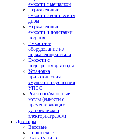
емкости с мешалкой
Нержавеющие
емкости с коническим
дном
Нержавеющие
емкости и подставки
под них
Емкостное
оборудование из
нержавеющей стали
Емкости с
подогревом для воды
Установка
приготовления
эмульсий и суспензий
УПЭС
Реакторы/варочные
котлы (емкости с
премешивающим
устройством и
электорнагревом)
Дозаторы
Весовые
Поршневые
BAG-IN-BOX