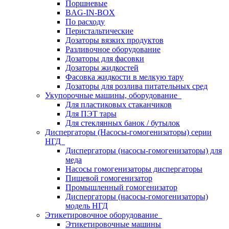
Поршневые
BAG-IN-BOX
По расходу
Перистальтические
Дозаторы вязких продуктов
Разливочное оборудование
Дозаторы для фасовки
Дозаторы жидкостей
Фасовка жидкости в мелкую тару
Дозаторы для розлива питательных сред
Укупорочные машины, оборудование
Для пластиковых стаканчиков
Для ПЭТ тары
Для стеклянных банок / бутылок
Диспергаторы (Насосы-гомогенизаторы) серии
НГД
Диспергаторы (насосы-гомогенизаторы) для
меда
Насосы гомогенизаторы диспергаторы
Пищевой гомогенизатор
Промышленный гомогенизатор
Диспергаторы (насосы-гомогенизаторы)
модель НГД
Этикетировочное оборудование
Этикетировочные машины