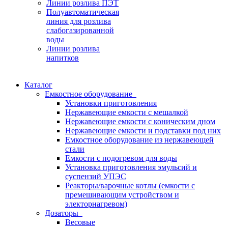
Линии розлива ПЭТ
Полуавтоматическая
линия для розлива
слабогазированной
воды
Линии розлива
напитков
Каталог
Емкостное оборудование
Установки приготовления
Нержавеющие емкости с мешалкой
Нержавеющие емкости с коническим дном
Нержавеющие емкости и подставки под них
Емкостное оборудование из нержавеющей
стали
Емкости с подогревом для воды
Установка приготовления эмульсий и
суспензий УПЭС
Реакторы/варочные котлы (емкости с
премешивающим устройством и
электорнагревом)
Дозаторы
Весовые