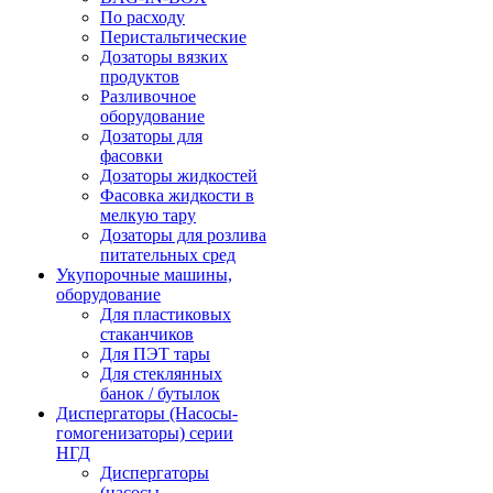
По расходу
Перистальтические
Дозаторы вязких
продуктов
Разливочное
оборудование
Дозаторы для
фасовки
Дозаторы жидкостей
Фасовка жидкости в
мелкую тару
Дозаторы для розлива
питательных сред
Укупорочные машины,
оборудование
Для пластиковых
стаканчиков
Для ПЭТ тары
Для стеклянных
банок / бутылок
Диспергаторы (Насосы-
гомогенизаторы) серии
НГД
Диспергаторы
(насосы-