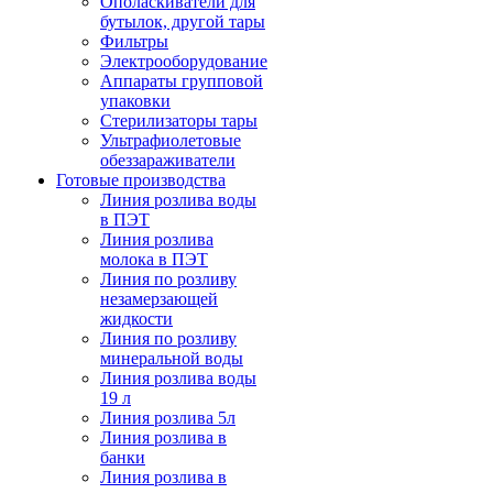
Ополаскиватели для
бутылок, другой тары
Фильтры
Электрооборудование
Аппараты групповой
упаковки
Стерилизаторы тары
Ультрафиолетовые
обеззараживатели
Готовые производства
Линия розлива воды
в ПЭТ
Линия розлива
молока в ПЭТ
Линия по розливу
незамерзающей
жидкости
Линия по розливу
минеральной воды
Линия розлива воды
19 л
Линия розлива 5л
Линия розлива в
банки
Линия розлива в