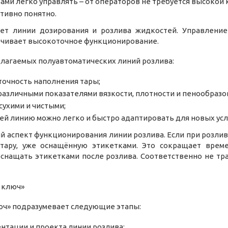
ами легко управлять – от операторов не требуется высокой
тивно понятно.
ует линии дозирования и розлива жидкостей. Управление
ечивает высокоточное функционирование.
лагаемых полуавтоматических линий розлива:
точность наполнения тары;
различными показателями вязкости, плотности и пенообразо
сухими и чистыми;
ей линию можно легко и быстро адаптировать для новых усл
 аспект функционирования линии розлива. Если при розлив
тару, уже оснащённую этикетками. Это сокращает врем
оснащать этикетками после розлива. Соответственно не тра
 ключ»
юч» подразумевает следующие этапы:
нтации и проекта линии розлива;