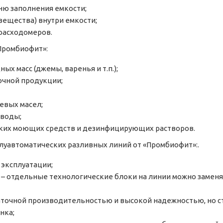
ню заполнения емкости;
вещества) внутри емкости;
расходомеров.
Промбиофит»:
ых масс (джемы, варенья и т.п.);
очной продукции;
евых масел;
 воды;
дких моющих средств и дезинфицирующих растворов.
уавтоматических разливных линий от «Промбиофит»:.
 эксплуатации;
 – отдельные технологические блоки на линии можно заменят
точной производительностью и высокой надежностью, но с
нка;