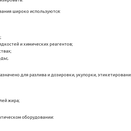
ания широко используются:
;
идкостей и химических реагентов;
твах;
ды;.
начено для разлива и дозировки, укупорки, этикетирования
лей жира;
атическом оборудовании: