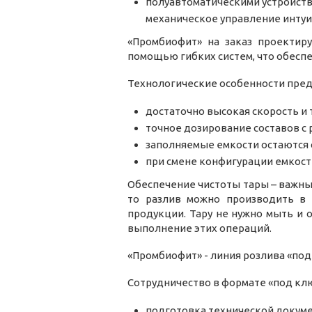
полуавтоматическими устройств
механическое управление интуи
«Промбиофит» на заказ проектир
помощью гибких систем, что обесп
Технологические особенности пред
достаточно высокая скорость и 
точное дозирование составов с 
заполняемые емкости остаются 
при смене конфигурации емкост
Обеспечение чистоты тары – важный
то разлив можно производить в 
продукции. Тару не нужно мыть и 
выполнение этих операций.
«Промбиофит» - линия розлива «под
Сотрудничество в формате «под кл
подготовка технической докуме