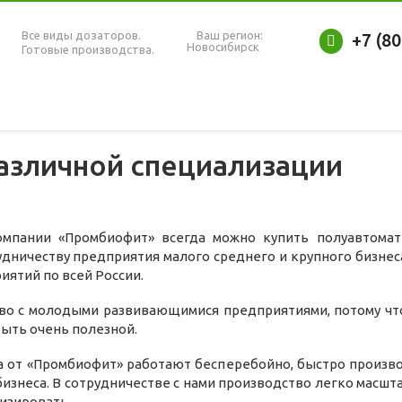
Все виды дозаторов.
Ваш регион:
+7 (8
Новосибирск
Готовые производства.
азличной специализации
мпании «Промбиофит» всегда можно купить полуавтомат
удничеству предприятия малого среднего и крупного бизнес
ятий по всей России.
во с молодыми развивающимися предприятиями, потому что
ыть очень полезной.
а от «Промбиофит» работают бесперебойно, быстро произво
изнеса. В сотрудничестве с нами производство легко масшт
изировать.