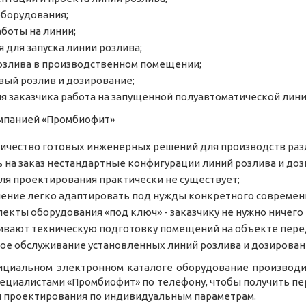
оборудования;
боты на линии;
 для запуска линии розлива;
озлива в производственном помещении;
вый розлив и дозирование;
я заказчика работа на запущенной полуавтоматической лини
омпанией «Промбиофит»
ичество готовых инженерных решений для производств раз
ь на заказ нестандартные конфигурации линий розлива и до
ля проектирования практически не существует;
ение легко адаптировать под нужды конкретного современ
екты оборудования «под ключ» - заказчику не нужно ничего
ивают техническую подготовку помещений на объекте перед
ое обслуживание установленных линий розлива и дозирован
ициальном электронном каталоге оборудование производ
специалистами «Промбиофит» по телефону, чтобы получить п
и проектирования по индивидуальным параметрам.