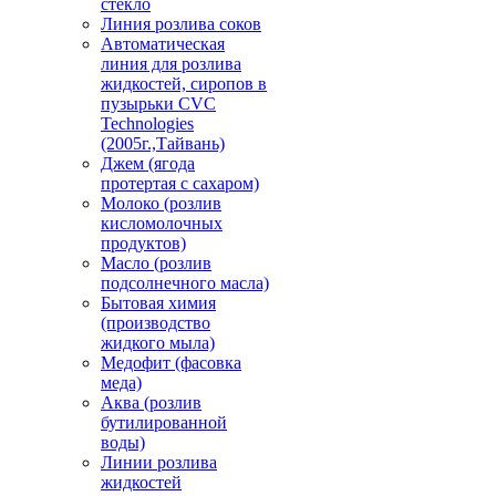
стекло
Линия розлива соков
Автоматическая
линия для розлива
жидкостей, сиропов в
пузырьки CVC
Technologies
(2005г.,Тайвань)
Джем (ягода
протертая с сахаром)
Молоко (розлив
кисломолочных
продуктов)
Масло (розлив
подсолнечного масла)
Бытовая химия
(производство
жидкого мыла)
Медофит (фасовка
меда)
Аква (розлив
бутилированной
воды)
Линии розлива
жидкостей