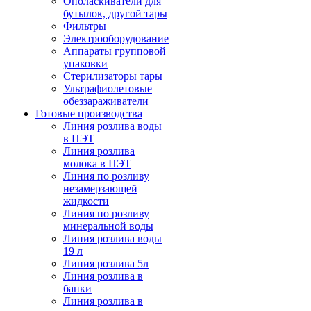
Ополаскиватели для
бутылок, другой тары
Фильтры
Электрооборудование
Аппараты групповой
упаковки
Стерилизаторы тары
Ультрафиолетовые
обеззараживатели
Готовые производства
Линия розлива воды
в ПЭТ
Линия розлива
молока в ПЭТ
Линия по розливу
незамерзающей
жидкости
Линия по розливу
минеральной воды
Линия розлива воды
19 л
Линия розлива 5л
Линия розлива в
банки
Линия розлива в