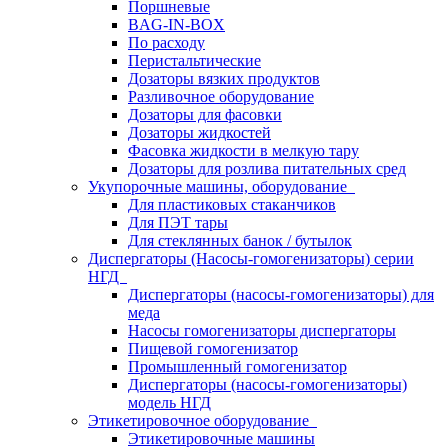
Поршневые
BAG-IN-BOX
По расходу
Перистальтические
Дозаторы вязких продуктов
Разливочное оборудование
Дозаторы для фасовки
Дозаторы жидкостей
Фасовка жидкости в мелкую тару
Дозаторы для розлива питательных сред
Укупорочные машины, оборудование
Для пластиковых стаканчиков
Для ПЭТ тары
Для стеклянных банок / бутылок
Диспергаторы (Насосы-гомогенизаторы) серии
НГД
Диспергаторы (насосы-гомогенизаторы) для
меда
Насосы гомогенизаторы диспергаторы
Пищевой гомогенизатор
Промышленный гомогенизатор
Диспергаторы (насосы-гомогенизаторы)
модель НГД
Этикетировочное оборудование
Этикетировочные машины