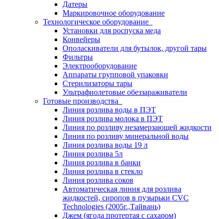
Датеры
Маркировочное оборудование
Технологическое оборудование
Установки для роспуска меда
Конвейеры
Ополаскиватели для бутылок, другой тары
Фильтры
Электрооборудование
Аппараты групповой упаковки
Стерилизаторы тары
Ультрафиолетовые обеззараживатели
Готовые производства
Линия розлива воды в ПЭТ
Линия розлива молока в ПЭТ
Линия по розливу незамерзающей жидкости
Линия по розливу минеральной воды
Линия розлива воды 19 л
Линия розлива 5л
Линия розлива в банки
Линия розлива в стекло
Линия розлива соков
Автоматическая линия для розлива
жидкостей, сиропов в пузырьки CVC
Technologies (2005г.,Тайвань)
Джем (ягода протертая с сахаром)