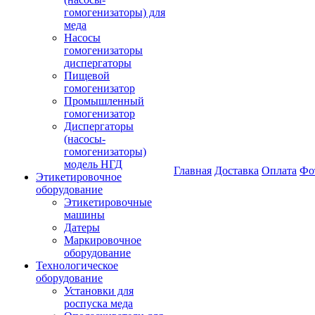
гомогенизаторы) для
меда
Насосы
гомогенизаторы
диспергаторы
Пищевой
гомогенизатор
Промышленный
гомогенизатор
Диспергаторы
(насосы-
гомогенизаторы)
модель НГД
Главная
Доставка
Оплата
Фо
Этикетировочное
оборудование
Этикетировочные
машины
Датеры
Маркировочное
оборудование
Технологическое
оборудование
Установки для
роспуска меда