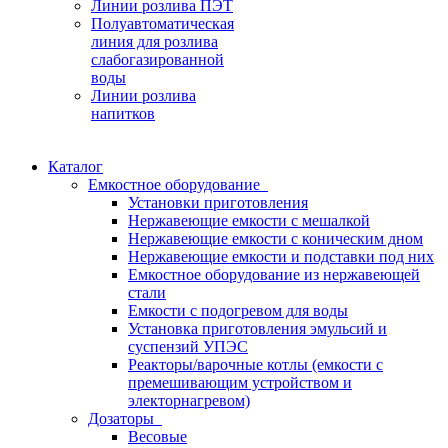
Линии розлива ПЭТ
Полуавтоматическая
линия для розлива
слабогазированной
воды
Линии розлива
напитков
Каталог
Емкостное оборудование
Установки приготовления
Нержавеющие емкости с мешалкой
Нержавеющие емкости с коническим дном
Нержавеющие емкости и подставки под них
Емкостное оборудование из нержавеющей
стали
Емкости с подогревом для воды
Установка приготовления эмульсий и
суспензий УПЭС
Реакторы/варочные котлы (емкости с
премешивающим устройством и
электорнагревом)
Дозаторы
Весовые