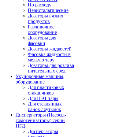
По расходу
Перистальтические
Дозаторы вязких
продуктов
Разливочное
оборудование
Дозаторы для
фасовки
Дозаторы жидкостей
Фасовка жидкости в
мелкую тару
Дозаторы для розлива
питательных сред
Укупорочные машины,
оборудование
Для пластиковых
стаканчиков
Для ПЭТ тары
Для стеклянных
банок / бутылок
Диспергаторы (Насосы-
гомогенизаторы) серии
НГД
Диспергаторы
(насосы-