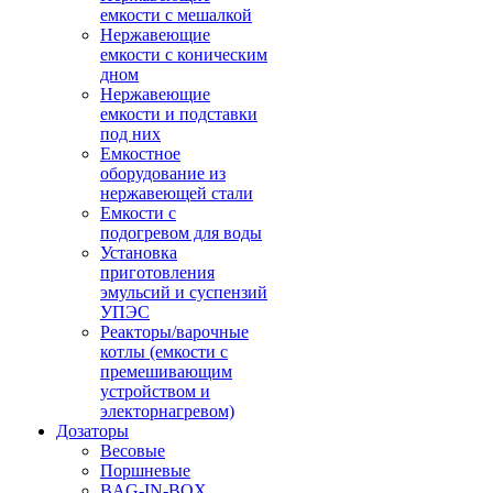
емкости с мешалкой
Нержавеющие
емкости с коническим
дном
Нержавеющие
емкости и подставки
под них
Емкостное
оборудование из
нержавеющей стали
Емкости с
подогревом для воды
Установка
приготовления
эмульсий и суспензий
УПЭС
Реакторы/варочные
котлы (емкости с
премешивающим
устройством и
электорнагревом)
Дозаторы
Весовые
Поршневые
BAG-IN-BOX