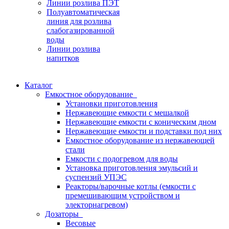
Линии розлива ПЭТ
Полуавтоматическая
линия для розлива
слабогазированной
воды
Линии розлива
напитков
Каталог
Емкостное оборудование
Установки приготовления
Нержавеющие емкости с мешалкой
Нержавеющие емкости с коническим дном
Нержавеющие емкости и подставки под них
Емкостное оборудование из нержавеющей
стали
Емкости с подогревом для воды
Установка приготовления эмульсий и
суспензий УПЭС
Реакторы/варочные котлы (емкости с
премешивающим устройством и
электорнагревом)
Дозаторы
Весовые