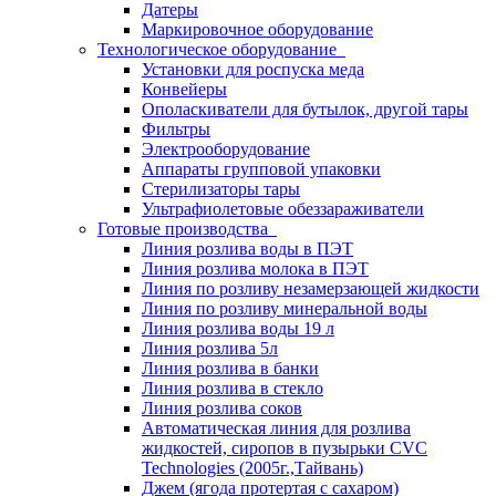
Датеры
Маркировочное оборудование
Технологическое оборудование
Установки для роспуска меда
Конвейеры
Ополаскиватели для бутылок, другой тары
Фильтры
Электрооборудование
Аппараты групповой упаковки
Стерилизаторы тары
Ультрафиолетовые обеззараживатели
Готовые производства
Линия розлива воды в ПЭТ
Линия розлива молока в ПЭТ
Линия по розливу незамерзающей жидкости
Линия по розливу минеральной воды
Линия розлива воды 19 л
Линия розлива 5л
Линия розлива в банки
Линия розлива в стекло
Линия розлива соков
Автоматическая линия для розлива
жидкостей, сиропов в пузырьки CVC
Technologies (2005г.,Тайвань)
Джем (ягода протертая с сахаром)