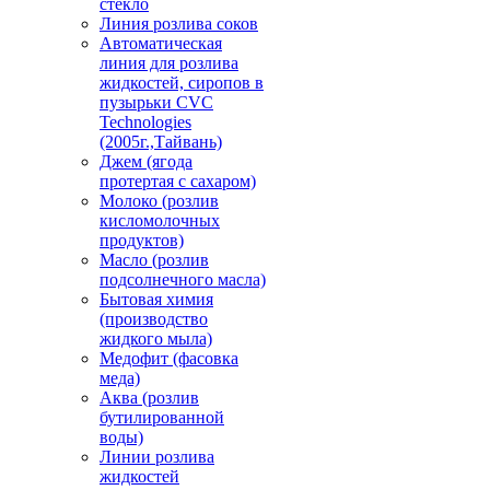
стекло
Линия розлива соков
Автоматическая
линия для розлива
жидкостей, сиропов в
пузырьки CVC
Technologies
(2005г.,Тайвань)
Джем (ягода
протертая с сахаром)
Молоко (розлив
кисломолочных
продуктов)
Масло (розлив
подсолнечного масла)
Бытовая химия
(производство
жидкого мыла)
Медофит (фасовка
меда)
Аква (розлив
бутилированной
воды)
Линии розлива
жидкостей