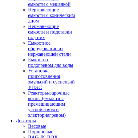
емкости с мешалкой
Нержавеющие
емкости с коническим
дном
Нержавеющие
емкости и подставки
под них
Емкостное
оборудование из
нержавеющей стали
Емкости с
подогревом для воды
Установка
приготовления
эмульсий и суспензий
УПЭС
Реакторы/варочные
котлы (емкости с
премешивающим
устройством и
электорнагревом)
Дозаторы
Весовые
Поршневые
BAG-IN-BOX