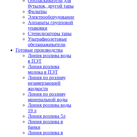
Ополаскиватели для
бутылок, другой тары
Фильтры
Электрооборудование
Аппараты групповой
упаковки
Стерилизаторы тары
Ультрафиолетовые
обеззараживатели
Готовые производства
Линия розлива воды
в ПЭТ
Линия розлива
молока в ПЭТ
Линия по розливу
незамерзающей
жидкости
Линия по розливу
минеральной воды
Линия розлива воды
19 л
Линия розлива 5л
Линия розлива в
банки
Линия розлива в