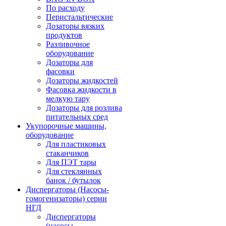
По расходу
Перистальтические
Дозаторы вязких
продуктов
Разливочное
оборудование
Дозаторы для
фасовки
Дозаторы жидкостей
Фасовка жидкости в
мелкую тару
Дозаторы для розлива
питательных сред
Укупорочные машины,
оборудование
Для пластиковых
стаканчиков
Для ПЭТ тары
Для стеклянных
банок / бутылок
Диспергаторы (Насосы-
гомогенизаторы) серии
НГД
Диспергаторы
(насосы-