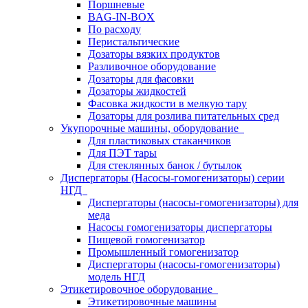
Поршневые
BAG-IN-BOX
По расходу
Перистальтические
Дозаторы вязких продуктов
Разливочное оборудование
Дозаторы для фасовки
Дозаторы жидкостей
Фасовка жидкости в мелкую тару
Дозаторы для розлива питательных сред
Укупорочные машины, оборудование
Для пластиковых стаканчиков
Для ПЭТ тары
Для стеклянных банок / бутылок
Диспергаторы (Насосы-гомогенизаторы) серии
НГД
Диспергаторы (насосы-гомогенизаторы) для
меда
Насосы гомогенизаторы диспергаторы
Пищевой гомогенизатор
Промышленный гомогенизатор
Диспергаторы (насосы-гомогенизаторы)
модель НГД
Этикетировочное оборудование
Этикетировочные машины