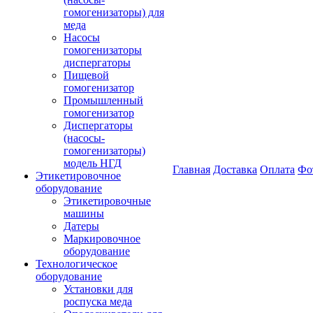
гомогенизаторы) для
меда
Насосы
гомогенизаторы
диспергаторы
Пищевой
гомогенизатор
Промышленный
гомогенизатор
Диспергаторы
(насосы-
гомогенизаторы)
модель НГД
Главная
Доставка
Оплата
Фо
Этикетировочное
оборудование
Этикетировочные
машины
Датеры
Маркировочное
оборудование
Технологическое
оборудование
Установки для
роспуска меда