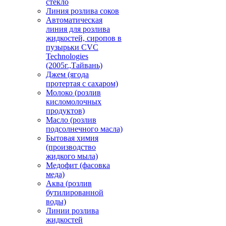
стекло
Линия розлива соков
Автоматическая
линия для розлива
жидкостей, сиропов в
пузырьки CVC
Technologies
(2005г.,Тайвань)
Джем (ягода
протертая с сахаром)
Молоко (розлив
кисломолочных
продуктов)
Масло (розлив
подсолнечного масла)
Бытовая химия
(производство
жидкого мыла)
Медофит (фасовка
меда)
Аква (розлив
бутилированной
воды)
Линии розлива
жидкостей