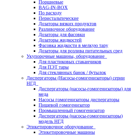
Поршневые
BAG-IN-BOX
По расходу
Перистальтические
Дозаторы вязких продуктов
Разливочное оборудование
Дозаторы для фасовки
Дозаторы жидкостей
Фасовка жидкости в мелкую тару
Дозаторы для розлива питательных сред
Укупорочные машины, оборудование
Для пластиковых стаканчиков
Для ПЭТ тары
Для стеклянных банок / бутылок
Диспергаторы (Насосы-гомогенизаторы) серии
НГД
Диспергаторы (насосы-гомогенизаторы) для
меда
Насосы гомогенизаторы диспергаторы
Пищевой гомогенизатор
Промышленный гомогенизатор
Диспергаторы (насосы-гомогенизаторы)
модель НГД
Этикетировочное оборудование
Этикетировочные машины