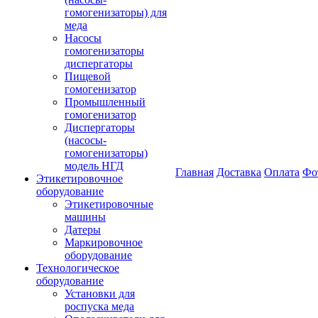
гомогенизаторы) для
меда
Насосы
гомогенизаторы
диспергаторы
Пищевой
гомогенизатор
Промышленный
гомогенизатор
Диспергаторы
(насосы-
гомогенизаторы)
модель НГД
Главная
Доставка
Оплата
Фо
Этикетировочное
оборудование
Этикетировочные
машины
Датеры
Маркировочное
оборудование
Технологическое
оборудование
Установки для
роспуска меда