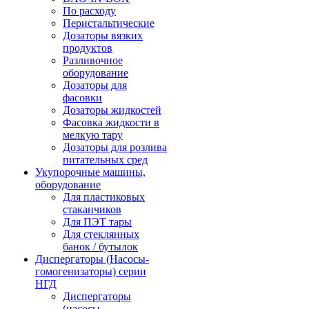
По расходу
Перистальтические
Дозаторы вязких
продуктов
Разливочное
оборудование
Дозаторы для
фасовки
Дозаторы жидкостей
Фасовка жидкости в
мелкую тару
Дозаторы для розлива
питательных сред
Укупорочные машины,
оборудование
Для пластиковых
стаканчиков
Для ПЭТ тары
Для стеклянных
банок / бутылок
Диспергаторы (Насосы-
гомогенизаторы) серии
НГД
Диспергаторы
(насосы-