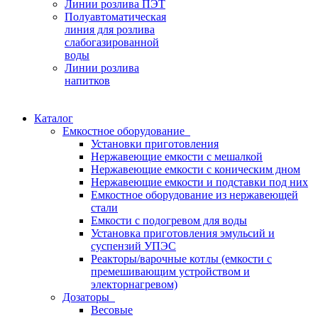
Линии розлива ПЭТ
Полуавтоматическая
линия для розлива
слабогазированной
воды
Линии розлива
напитков
Каталог
Емкостное оборудование
Установки приготовления
Нержавеющие емкости с мешалкой
Нержавеющие емкости с коническим дном
Нержавеющие емкости и подставки под них
Емкостное оборудование из нержавеющей
стали
Емкости с подогревом для воды
Установка приготовления эмульсий и
суспензий УПЭС
Реакторы/варочные котлы (емкости с
премешивающим устройством и
электорнагревом)
Дозаторы
Весовые