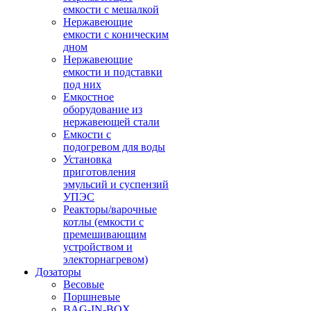
емкости с мешалкой
Нержавеющие
емкости с коническим
дном
Нержавеющие
емкости и подставки
под них
Емкостное
оборудование из
нержавеющей стали
Емкости с
подогревом для воды
Установка
приготовления
эмульсий и суспензий
УПЭС
Реакторы/варочные
котлы (емкости с
премешивающим
устройством и
электорнагревом)
Дозаторы
Весовые
Поршневые
BAG-IN-BOX