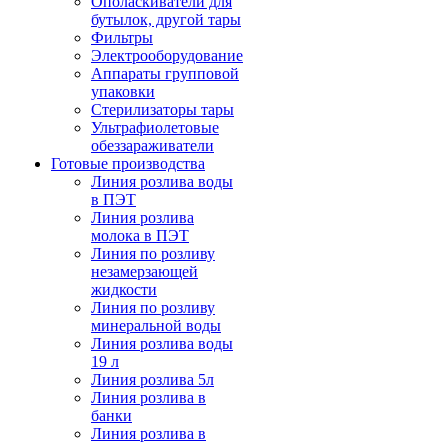
Ополаскиватели для
бутылок, другой тары
Фильтры
Электрооборудование
Аппараты групповой
упаковки
Стерилизаторы тары
Ультрафиолетовые
обеззараживатели
Готовые производства
Линия розлива воды
в ПЭТ
Линия розлива
молока в ПЭТ
Линия по розливу
незамерзающей
жидкости
Линия по розливу
минеральной воды
Линия розлива воды
19 л
Линия розлива 5л
Линия розлива в
банки
Линия розлива в